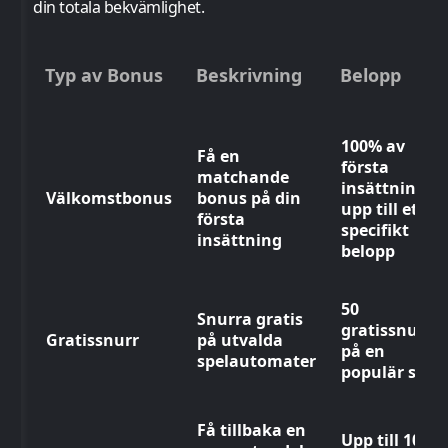
din totala bekvämlighet.
Typ av Bonus
Beskrivning
Belopp
100% av
Få en
första
matchande
insättningen
Välkomstbonus
bonus på din
upp till ett
första
specifikt
insättning
belopp
50
Snurra gratis
gratissnurr
Gratissnurr
på utvalda
på en
spelautomater
populär slot
Få tillbaka en
Upp till 10%