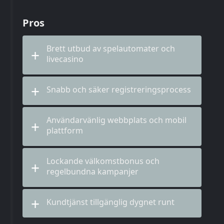
Pros
Brett utbud av spelautomater och
livecasino
Snabb och säker registreringsprocess
Användarvänlig webbplats och mobil
plattform
Lockande välkomstbonus och
regelbundna kampanjer
Kundtjänst tillgänglig dygnet runt