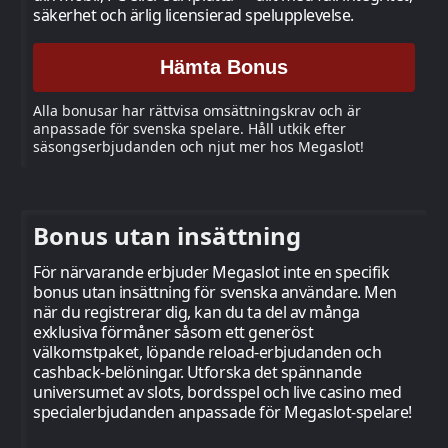
säkerhet och ärlig licensierad spelupplevelse.
Hämta Bonus
Alla bonusar har rättvisa omsättningskrav och är
anpassade för svenska spelare. Håll utkik efter
säsongserbjudanden och njut mer hos Megaslot!
Bonus utan insättning
För närvarande erbjuder Megaslot inte en specifik
bonus utan insättning för svenska användare. Men
när du registrerar dig, kan du ta del av många
exklusiva förmåner såsom ett generöst
välkomstpaket, löpande reload-erbjudanden och
cashback-belöningar. Utforska det spännande
universumet av slots, bordsspel och live casino med
specialerbjudanden anpassade för Megaslot-spelare!