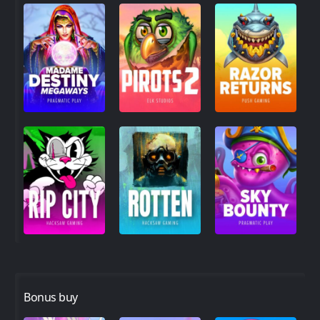
Bonus buy