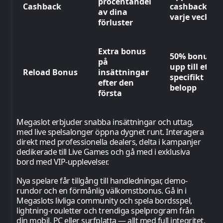
procentandel
Cashback
cashback
av dina
varje vecka
förluster
Extra bonus
50% bonus
på
upp till ett
Reload Bonus
insättningar
specifikt
efter den
belopp
första
Megaslot erbjuder snabba insättningar och uttag,
med live spelsalonger öppna dygnet runt. Interagera
direkt med professionella dealers, delta i kampanjer
dedikerade till Live Games och gå med i exklusiva
bord med VIP-upplevelser.
Nya spelare får tillgång till handledningar, demo-
rundor och en förmånlig välkomstbonus. Gå in i
Megaslots livliga community och spela bordsspel,
lightning-rouletter och trendiga spelprogram från
din mobil, PC eller surfplatta — allt med full integritet,