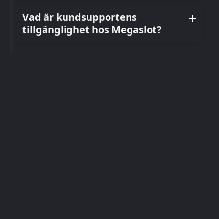
Vad är kundsupportens
tillgänglighet hos Megaslot?