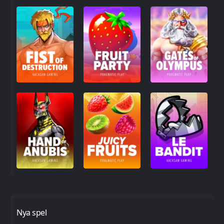
Nya spel