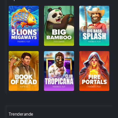
Trenderande