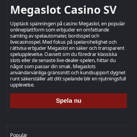
Megaslot Casino SV
Upptäck spänningen på casino Megaslot, en populär
onlineplattform som erbjuder en omfattande
samling av spelautomater, bordsspel och
livecasinospel. Med fokus på spelarohelighet och
rättvisa erbjuder Megaslot en säker och transparent
spelupplevelse. Oavsett om du föredrar klassiska
slots eller de senaste live-dealer-spelen, hittar du
något som passar din smak. Megaslots
användarvänliga gränssnitt och kundsupport dygnet
runt säkerställer att ditt spelande blir en njutningsfull
upplevelse.
Spela nu
Populär