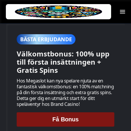
BÄSTA ERBJUDANDE
Välkomstbonus: 100% upp
till första insättningen +
Gratis Spins
Hos Megaslot kan nya spelare njuta av en
fantastisk välkomstbonus: en 100% matchning
på din första insättning och extra gratis spins.
Detta ger dig en utmärkt start för ditt
speläventyr hos Brand Casino!
Få Bonus