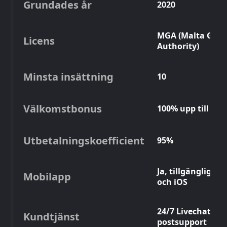
Grundades år
2020
MGA (Malta Gam
Licens
Authority)
Minsta insättning
10
Välkomstbonus
100% upp till 200
Utbetalningskoefficient
95%
Ja, tillgänglig fö
Mobilapp
och iOS
24/7 Livechatt oc
Kundtjänst
postsupport