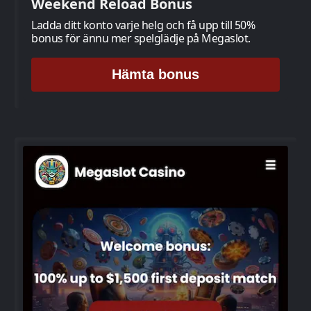
Weekend Reload Bonus
Ladda ditt konto varje helg och få upp till 50%
bonus för ännu mer spelglädje på Megaslot.
Hämta bonus